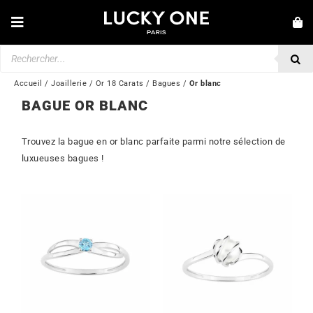
Passer
au
Toggle
contenu
Navigation
Recherche
NOUVEAUTÉS
de
produits
BRACELETS
Accueil
/
Joaillerie
/
Or 18 Carats
/
Bagues
/
Or blanc
BAGUE OR BLANC
COLLIERS
BAGUES
Trouvez la bague en or blanc parfaite parmi notre sélection de
luxueuses bagues !
BOUCLES D’OREILLES
BIJOUX
MONTRES
SECONDE MAIN
MARQUES
💎 SERVICE CLIENT