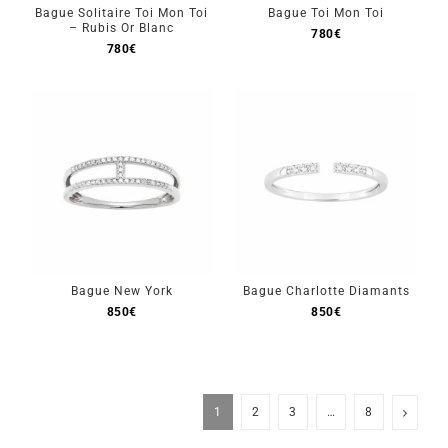
Bague Solitaire Toi Mon Toi
Bague Toi Mon Toi
– Rubis Or Blanc
780
€
780
€
Bague New York
Bague Charlotte Diamants
850
€
850
€
1
2
3
…
8