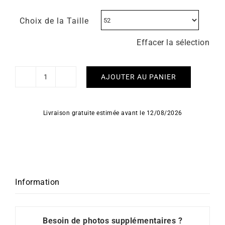
Choix de la Taille
Effacer la sélection
AJOUTER AU PANIER
quantité
de
Bague
Livraison gratuite estimée avant le 12/08/2026
Oceane
#2
Information
Besoin de photos supplémentaires ?