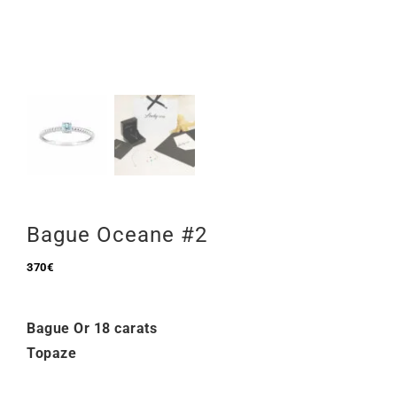
Mon Compte
🇫🇷 | €
Bague Oceane #2
370
€
Bague Or 18 carats
Topaze