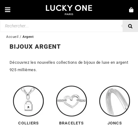
Passer
au
Toggle
contenu
Navigation
Recherche
NOUVEAUTÉS
de
produits
BRACELETS
Accueil
/
Argent
BIJOUX ARGENT
COLLIERS
BAGUES
Découvrez les nouvelles collections de bijoux de luxe en argent
925 millièmes.
BOUCLES D’OREILLES
BIJOUX
MONTRES
SECONDE MAIN
COLLIERS
BRACELETS
JONCS
MARQUES
💎 SERVICE CLIENT