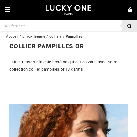
Passer
au
Toggle
contenu
Navigation
Recherche
NOUVEAUTÉS
de
produits
BRACELETS
Accueil
/
Bijoux femme
/
Colliers
/
Pampilles
COLLIER PAMPILLES OR
COLLIERS
BAGUES
Faites ressortir la chic bohème qui est en vous avec notre
collection collier pampilles or 18 carats
BOUCLES D’OREILLES
BIJOUX
MONTRES
SECONDE MAIN
MARQUES
💎 SERVICE CLIENT