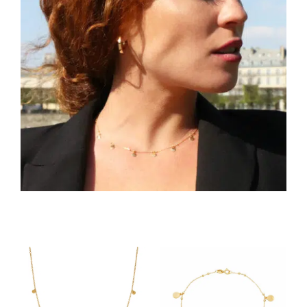
Mon Compte
🇫🇷 | €