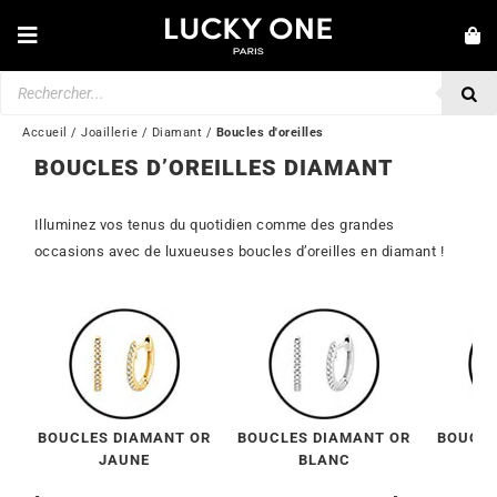
Passer
au
Toggle
contenu
Navigation
Recherche
NOUVEAUTÉS
de
produits
BRACELETS
Accueil
/
Joaillerie
/
Diamant
/
Boucles d'oreilles
BOUCLES D’OREILLES DIAMANT
COLLIERS
BAGUES
Illuminez vos tenus du quotidien comme des grandes
occasions avec de luxueuses boucles d’oreilles en diamant !
BOUCLES D’OREILLES
BIJOUX
MONTRES
SECONDE MAIN
BOUCLES DIAMANT OR
BOUCLES DIAMANT OR
BOUCLE
MARQUES
JAUNE
BLANC
💎 SERVICE CLIENT