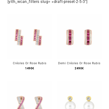
[yith_wcan_filters slug= »draft-preset-2-5-3″]
Mon Compte
🇫🇷 | €
Créoles Or Rose Rubis
Demi Créoles Or Rose Rubis
1490
€
2490
€