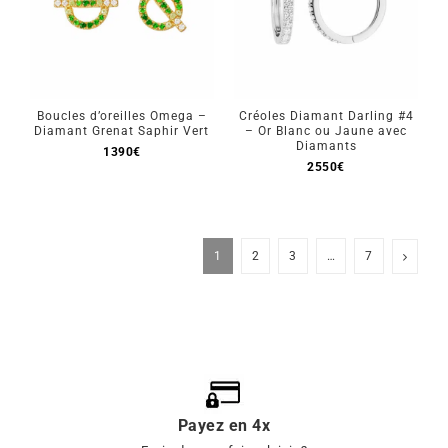
Boucles d’oreilles Omega –
Créoles Diamant Darling #4
Diamant Grenat Saphir Vert
– Or Blanc ou Jaune avec
Diamants
1390
€
2550
€
1
2
3
…
7
Payez en 4x