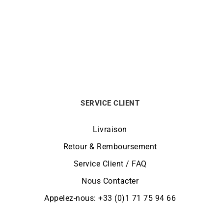
Collier Poire Aigue Marine
Collier Goutte Aigue-Marine
Diamant
870
€
1290
€
SERVICE CLIENT
Livraison
Retour & Remboursement
Service Client / FAQ
Nous Contacter
Appelez-nous: +33 (0)1 71 75 94 66