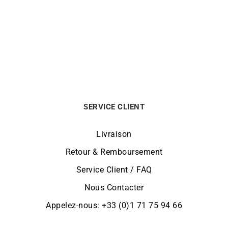
Collier Poire Aigue Marine
Collier Goutte Aigue-Marine
Diamant
870
€
1290
€
SERVICE CLIENT
Livraison
Retour & Remboursement
Service Client / FAQ
Nous Contacter
Appelez-nous: +33 (0)1 71 75 94 66