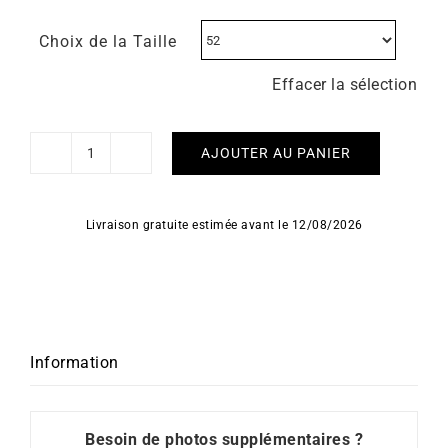
Choix de la Taille
Effacer la sélection
AJOUTER AU PANIER
quantité
de
Bague
Livraison gratuite estimée avant le 12/08/2026
Lizine
Information
Besoin de photos supplémentaires ?