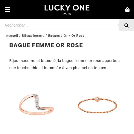
Passer
au
Toggle
contenu
Navigation
Recherche
NOUVEAUTÉS
de
produits
BRACELETS
Accueil
/
Bijoux femme
/
Bagues
/
Or
/
Or Rose
BAGUE FEMME OR ROSE
COLLIERS
BAGUES
Bijou moderne et branché, la bague femme or rose apportera
une touche chic et branchée à vos plus belles tenues !
BOUCLES D’OREILLES
BIJOUX
MONTRES
SECONDE MAIN
MARQUES
💎 SERVICE CLIENT