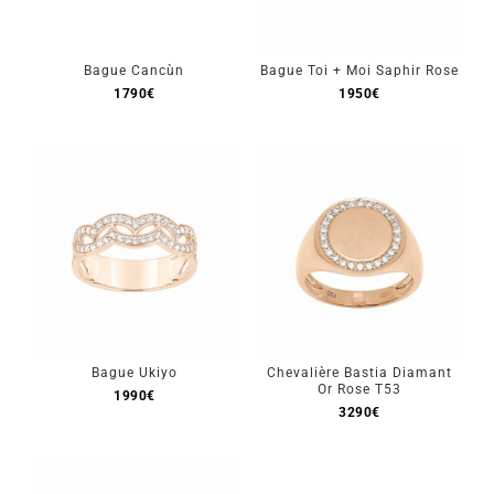
Bague Cancùn
Bague Toi + Moi Saphir Rose
1790
€
1950
€
Stock épuisé
Bague Ukiyo
Chevalière Bastia Diamant
Or Rose T53
1990
€
3290
€
Stock épuisé