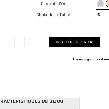
Choix de l'Or
Choix de la Taille
AJOUTER AU PANIER
quantité
de
Bague
Livraison gratuite estim
Istanbul
ARACT
É
RISTIQUES DU BIJOU