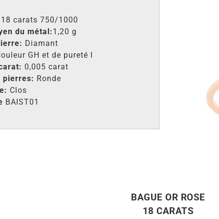
 18 carats 750/1000
yen du métal:
1,20 g
ierre:
Diamant
ouleur GH et de pureté I
carat:
0,005 carat
 pierres:
Ronde
ge:
Clos
e
BAIST01
BAGUE OR ROSE
18 CARATS