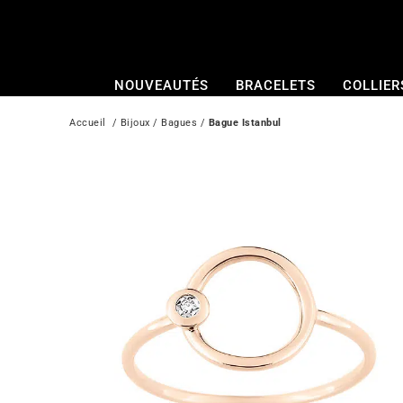
Passer
au
contenu
NOUVEAUTÉS
BRACELETS
COLLIER
Accueil
  / 
Bijoux
 / 
Bagues
 / 
Bague Istanbul