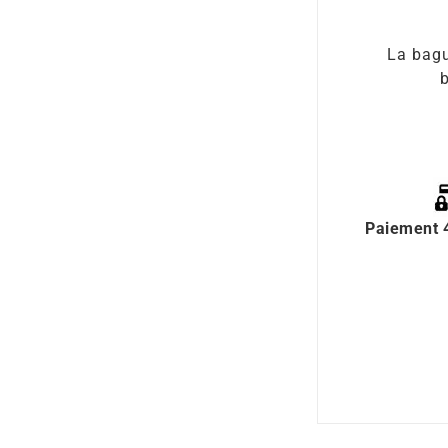
La bagu
b
Paiement 4