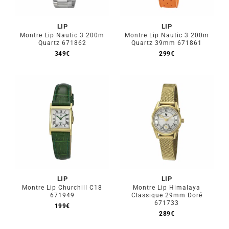
LIP
LIP
Montre Lip Nautic 3 200m
Montre Lip Nautic 3 200m
Quartz 671862
Quartz 39mm 671861
349
€
299
€
LIP
LIP
Montre Lip Churchill C18
Montre Lip Himalaya
671949
Classique 29mm Doré
671733
199
€
289
€