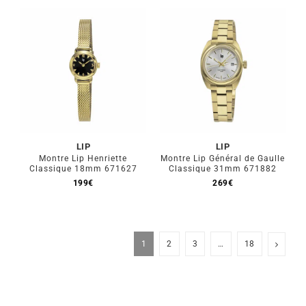
LIP
LIP
Montre Lip Henriette
Montre Lip Général de Gaulle
Classique 18mm 671627
Classique 31mm 671882
199
€
269
€
1
2
3
…
18