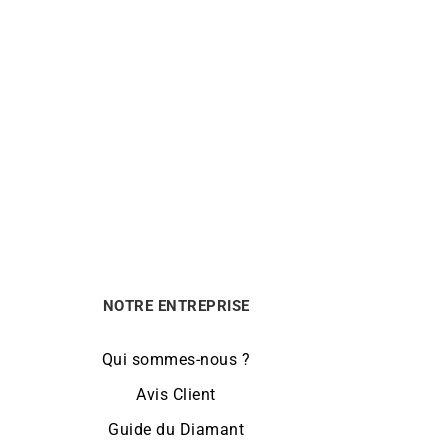
LIP
71945
Montre Lip Churchill T24 671944
189
€
NOTRE ENTREPRISE
Qui sommes-nous ?
Avis Client
Guide du Diamant