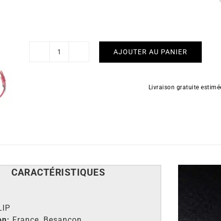
AJOUTER AU PANIER
quantité
de
Montre
Livraison gratuite estim
Lip
Churchill
T18
Rouge
CARACT
É
RISTIQUES
LIP
on:
France, Besançon