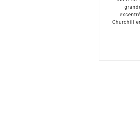
grande
excentré
Churchill 