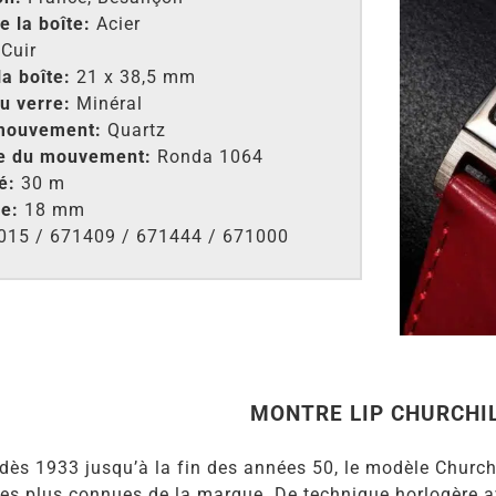
e la boîte:
Acier
Cuir
la boîte:
21 x 38,5 mm
u verre:
Minéral
mouvement:
Quartz
e du mouvement:
Ronda 1064
é:
30 m
e:
18 mm
015 / 671409 / 671444 / 671000
MONTRE LIP CHURCHI
dès 1933 jusqu’à la fin des années 50, le modèle Church
es plus connues de la marque. De technique horlogère av