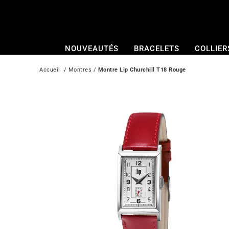
Passer
au
contenu
NOUVEAUTÉS
BRACELETS
COLLIER
Accueil
  / 
Montres
 / 
Montre Lip Churchill T18 Rouge