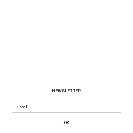
LIP
LIP
re Lip Churchill C18 671949
Montre Lip Churchill T24 6
199
€
199
€
NEWSLETTER