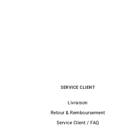
LIP
Montre Lip Churchill C26 671948
Mont
189
€
SERVICE CLIENT
Livraison
Retour & Remboursement
Service Client / FAQ