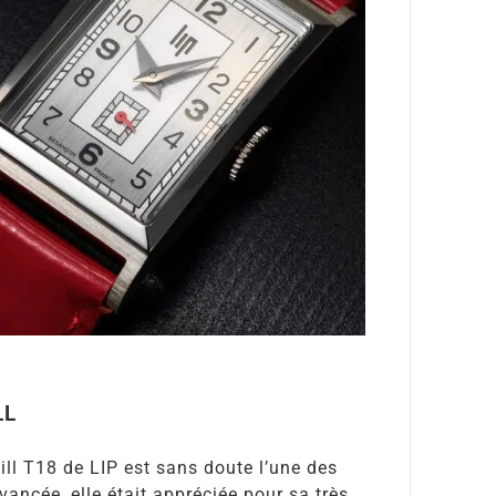
LL
ill T18 de LIP est sans doute l’une des
ancée, elle était appréciée pour sa très