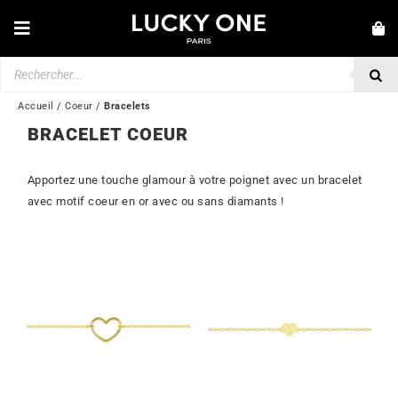
Passer
au
Toggle
contenu
Navigation
Recherche
NOUVEAUTÉS
de
produits
BRACELETS
Accueil
/
Coeur
/
Bracelets
BRACELET COEUR
COLLIERS
BAGUES
Apportez une touche glamour à votre poignet avec un bracelet
avec motif coeur en or avec ou sans diamants !
BOUCLES D’OREILLES
BIJOUX
MONTRES
SECONDE MAIN
MARQUES
💎 SERVICE CLIENT