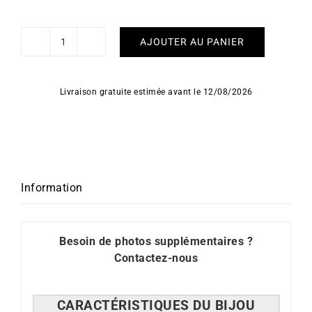
AJOUTER AU PANIER
quantité
de
Bracelet
Livraison gratuite estimée avant le 12/08/2026
Coeur
d'or
#7
Information
Besoin de photos supplémentaires ?
Contactez-nous
CARACT
É
RISTIQUES DU BIJOU