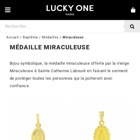
Passer
au
Toggle
contenu
Navigation
Recherche
NOUVEAUTÉS
de
produits
BRACELETS
Accueil
/
Baptême
/
Médailles
/
Miraculeuse
MÉDAILLE MIRACULEUSE
COLLIERS
BAGUES
Bijou symbolique, la médaille miraculeuse offerte par la Vierge
Miraculeuse à Sainte Catherine Labouré en faisant le serment
BOUCLES D’OREILLES
de protéger toutes les personnes qui la porteront avec
confiance.
BIJOUX
MONTRES
SECONDE MAIN
MARQUES
💎 SERVICE CLIENT