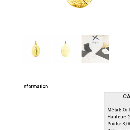
Information
C
Métal:
Or 
Hauteur:
Poids:
3,0