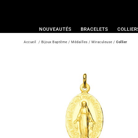
Passer
au
contenu
NOUVEAUTÉS
BRACELETS
COLLIER
Accueil
  / 
Bijoux Baptême
 / 
Médailles
 / 
Miraculeuse
 / 
Collier