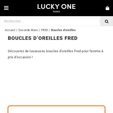
Passer
au
Toggle
contenu
Navigation
Recherche
NOUVEAUTÉS
de
produits
BRACELETS
Accueil
/
Seconde Main
/
FRED
/
Boucles d'oreilles
BOUCLES D’OREILLES FRED
COLLIERS
BAGUES
Découvrez de luxueuses boucles d’oreilles Fred pour femme à
prix d’occasion !
BOUCLES D’OREILLES
BIJOUX
MONTRES
SECONDE MAIN
MARQUES
💎 SERVICE CLIENT