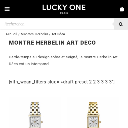
Passer
au
Toggle
contenu
Navigation
Recherche
NOUVEAUTÉS
de
produits
BRACELETS
Accueil
/
Montres Herbelin
/
Art Déco
MONTRE HERBELIN ART DECO
COLLIERS
BAGUES
Garde-temps au design sobre et soigné, la montre Herbelin Art
Déco est un intemporel.
BOUCLES D’OREILLES
BIJOUX
[yith_wcan_filters slug= »draft-preset-2-2-3-3-3-3″]
MONTRES
SECONDE MAIN
MARQUES
💎 SERVICE CLIENT