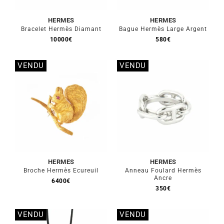
Mon Compte
HERMES
HERMES
Bracelet Hermès Diamant
Bague Hermès Large Argent
🇫🇷 | €
10000
€
580
€
VENDU
VENDU
Stock épuisé
Stock épuisé
HERMES
HERMES
Broche Hermès Ecureuil
Anneau Foulard Hermès
Ancre
6400
€
350
€
VENDU
VENDU