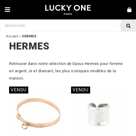
Passer
au
Toggle
contenu
Navigation
Recherche
NOUVEAUTÉS
de
produits
BRACELETS
Accueil
/
HERMES
HERMES
COLLIERS
BAGUES
Retrouver dans notre sélection de bijoux Hermes pour femme
en argent, or et diamant, les plus iconiques modèles de la
BOUCLES D’OREILLES
maison.
BIJOUX
VENDU
VENDU
Stock épuisé
Stock épuisé
MONTRES
SECONDE MAIN
MARQUES
💎 SERVICE CLIENT