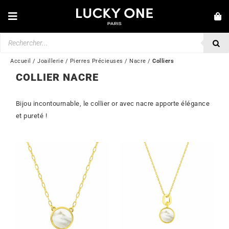
Passer
au
Toggle
contenu
Navigation
Recherche
NOUVEAUTÉS
de
produits
BRACELETS
Accueil
/
Joaillerie
/
Pierres Précieuses
/
Nacre
/
Colliers
COLLIER NACRE
COLLIERS
BAGUES
Bijou incontournable, le collier or avec nacre apporte élégance
et pureté !
BOUCLES D’OREILLES
BIJOUX
MONTRES
SECONDE MAIN
MARQUES
💎 SERVICE CLIENT