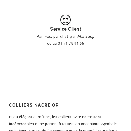
Service Client
Par
mail
, par chat, par
Whatsapp
ou au 01 71 75 94 66
COLLIERS NACRE OR
Bijou élégant et raffiné, les colliers avec nacre sont
indémodables et se portent à toutes les occasions. Symbole
de la beauté pure, de l’innocence et de la pureté, les perles et