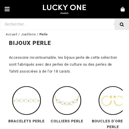
Passer
au
Toggle
contenu
Navigation
Recherche
NOUVEAUTÉS
de
produits
BRACELETS
Accueil
/
Joaillerie
/
Perle
BIJOUX PERLE
COLLIERS
BAGUES
Accessoire incontournable, les bijoux perle de cette sélection
sont fabriqués avec des perles de culture ou des perles de
BOUCLES D’OREILLES
Tahiti associées à de l’or 18 carats.
BIJOUX
MONTRES
SECONDE MAIN
MARQUES
BRACELETS PERLE
COLLIERS PERLE
BOUCLES D’OREIL
PERLE
💎 SERVICE CLIENT