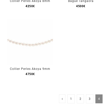
Collier Perles Akoya 8mm
Bague Tangaora
4250
€
4500
€
Collier Perles Akoya 9mm
4750
€
1
2
3
4