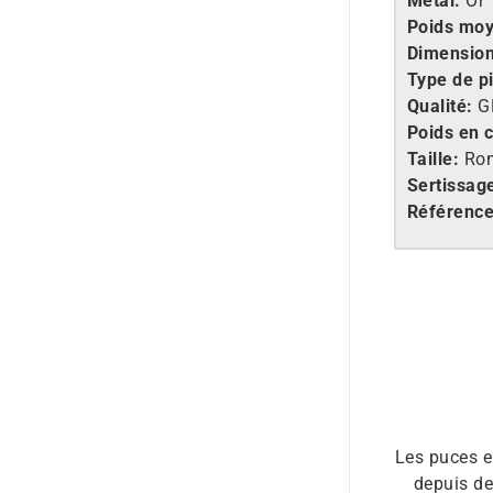
Métal:
Or 
Poids mo
Dimension
Type de p
Qualité:
G
Poids en c
Taille:
Ro
Sertissag
Référenc
Les puces e
depuis de