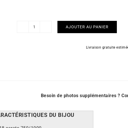
AJOUTER AU PANIER
quantité
de
Boucles
Livraison gratuite estim
d'Oreilles
Jupiter
Besoin de photos supplémentaires ?
Co
ARACT
É
RISTIQUES DU BIJOU