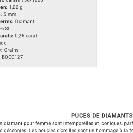
18 carats 750/1000
yen:
1,00 g
:
5 mm
ierres:
Diamant
H/SI
arats:
0,26 carat
nde
e:
Grains
e
BOCC127
PUCES DE DIAMANTS
n diamant pour femme sont intemporelles et iconiques, parfa
s décennies. Les boucles d’oreilles sont un hommage à la 