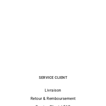
HERBELIN
HERBELIN
Montre Herbelin Newport
Montre Herbelin Newport
Bicolore Cadran Bleu
Acier Cadran Gris
18389BT1N35
18389B22
800
€
700
€
SERVICE CLIENT
Livraison
Retour & Remboursement