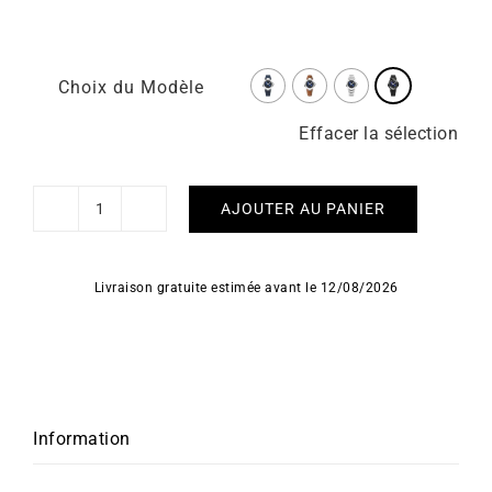
Choix du Modèle
Effacer la sélection
AJOUTER AU PANIER
quantité
de
HERBELIN
Livraison gratuite estimée avant le 12/08/2026
-
Newport
Automatic
Information