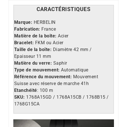
CARACT
É
RISTIQUES
Marque:
HERBELIN
Fabrication:
France
Matière de la boîte:
Acier
Bracelet:
FKM ou Acier
Taille de la boîte:
Diamètre 42 mm /
Epaisseur 11 mm
Matière du verre:
Saphir
Type de mouvement:
Automatique
Référence du mouvement:
Mouvement
Suisse avec réserve de marche 41h
Etanchéité
: 100 m
SKU:
1768A15GD / 1768A15CB / 1768B15 /
1768G15CA