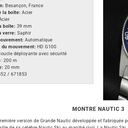
n:
Besançon, France
 la boîte:
Acier
cier
a boîte:
39 mm
u verre:
Saphir
mouvement:
Automatique
e du mouvement:
HD G100
oucle déployante avec sécurité
é
: 200 m
e:
20 mm
52 / 671853
MONTRE NAUTIC 3
première version de Grande Nautic développée et fabriquée p
aille de sa célèbre Nautic Ski au marché civil. La Nautic Ski