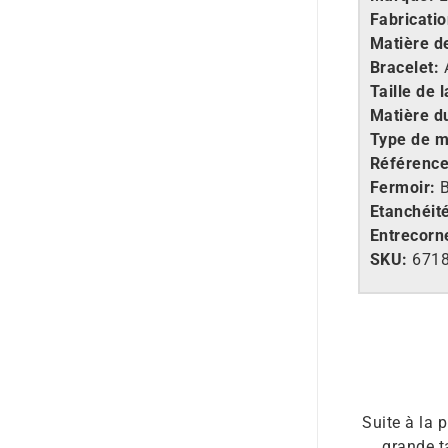
Fabricatio
Matière de
Bracelet:
A
Taille de l
Matière d
Type de 
Référenc
Fermoir:
B
Etanchéit
Entrecorn
SKU:
6718
Suite à la 
grande t