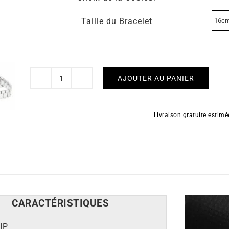
Taille du Bracelet
AJOUTER AU PANIER
quantité
de
LIP
Livraison gratuite estim
-
Nautic
3
CARACT
É
RISTIQUES
IP