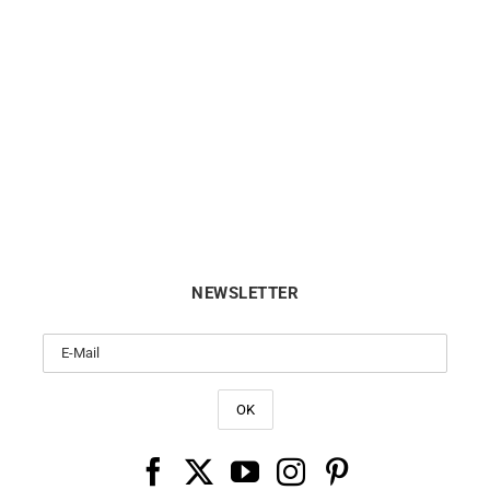
LIP
LIP
re Lip Nautic 3 200m Quartz
Montre Lip Nautic 3 200m Q
671862
671863
349
€
349
€
NEWSLETTER