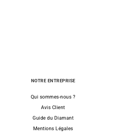
LIP
uartz
Montre Grande Nautic Ski LIP
Automatique 41mm 671859
659
€
NOTRE ENTREPRISE
Qui sommes-nous ?
Avis Client
Guide du Diamant
Mentions Légales