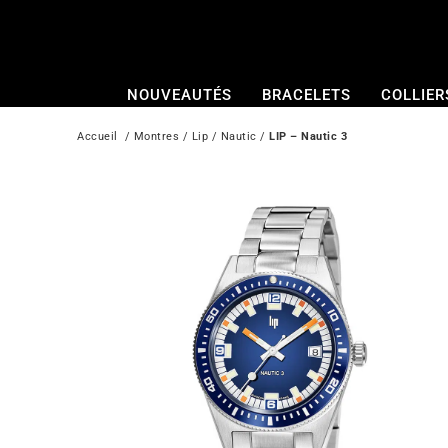
Passer
au
contenu
NOUVEAUTÉS
BRACELETS
COLLIER
Accueil
  / 
Montres
 / 
Lip
 / 
Nautic
 / 
LIP – Nautic 3