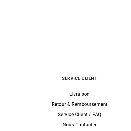
LIP
Montre Lip Nautic 3 200m Quartz
Mont
39mm 671861
299
€
SERVICE CLIENT
Livraison
Retour & Remboursement
Service Client / FAQ
Nous Contacter