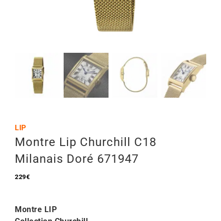
Mon Compte
🇫🇷 | €
LIP
Montre Lip Churchill C18
Milanais Doré 671947
229
€
Montre LIP