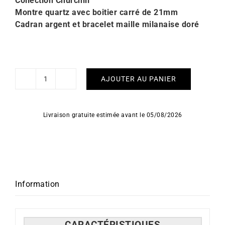
Collection Churchill
Montre quartz avec boitier carré de 21mm
Cadran argent et bracelet maille milanaise doré
AJOUTER AU PANIER
quantité
de
Montre
Livraison gratuite estimée avant le 05/08/2026
Lip
Churchill
C18
Milanais
Doré
671947
Information
CARACT
É
RISTIQUES