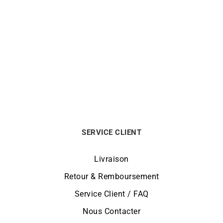
LIP
LIP
Montre Lip Churchill T24
Montre Lip Churchill T24
671945
671944
199
€
189
€
SERVICE CLIENT
Livraison
Retour & Remboursement
Service Client / FAQ
Nous Contacter