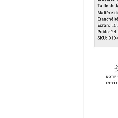
Taille de l
Matière d
Etanchéit
Écran:
LCD
Poids:
24 
SKU:
010
NOTIF
INTEL