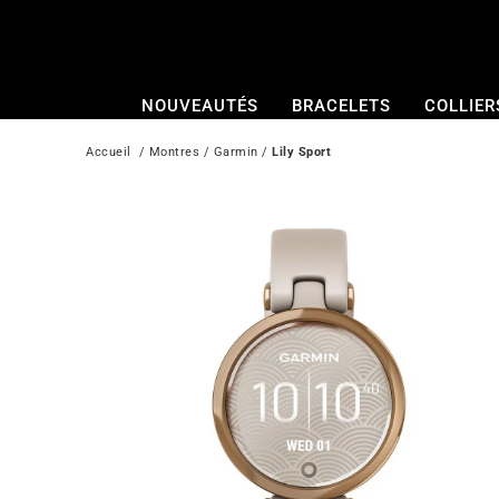
Passer
au
contenu
NOUVEAUTÉS
BRACELETS
COLLIER
Accueil
  / 
Montres
 / 
Garmin
 / 
Lily Sport