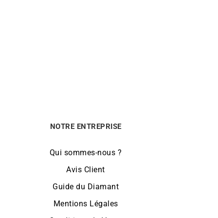
GARMIN
ive
Montre Garmin Lily 2 Classic
349
€
NOTRE ENTREPRISE
Qui sommes-nous ?
Avis Client
Guide du Diamant
Mentions Légales