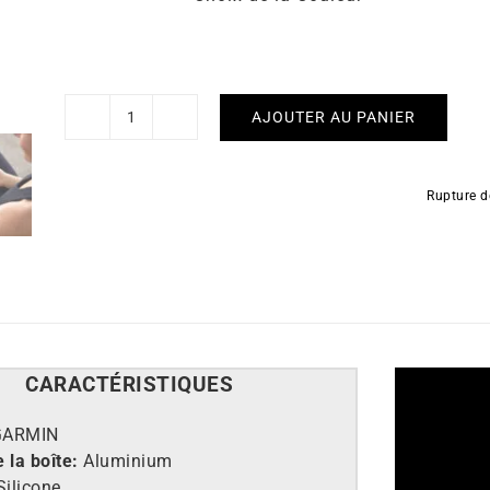
AJOUTER AU PANIER
quantité
de
GARMIN
Rupture d
-
Lily
Sport
CARACT
É
RISTIQUES
GARMIN
 la boîte:
Aluminium
Silicone