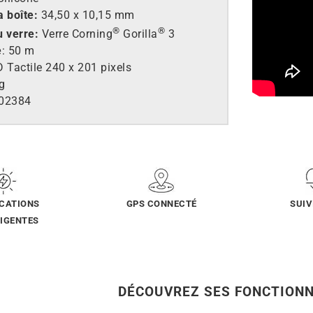
a boîte:
34,50 x 10,15 mm
®
®
u verre:
Verre Corning
Gorilla
3
é
: 50 m
 Tactile 240 x 201 pixels
g
-02384
ICATIONS
GPS CONNECTÉ
SUIV
LIGENTES
D
ÉCOUVREZ S
ES FONCTIONN