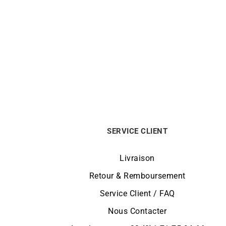
GARMIN
Montre Garmin Lily 2 Active Vert
Montr
Le
Le
349
€
244
€
prix
prix
initial
actuel
était :
est :
349€.
244€.
SERVICE CLIENT
Livraison
Retour & Remboursement
Service Client / FAQ
Nous Contacter