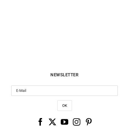
GARMIN
GARMIN
e Garmin Lily 2 Active Violet
Montre Garmin Lily 2 Act
349
€
349
€
NEWSLETTER