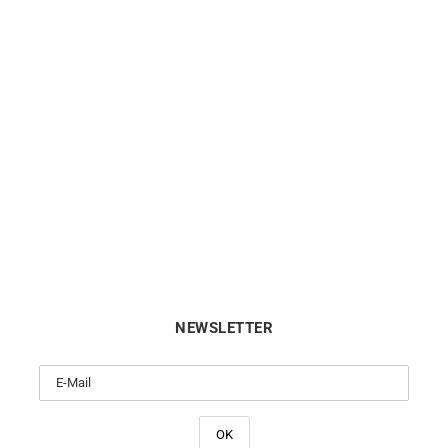
HERBELIN
HERBELIN
ntre Herbelin Cap Camarat
Montre Herbelin Cap Cama
Square Nacre Diamants
Square Nacre Diamant
17546BT1N89
17546P1N89CW
800
€
800
€
NEWSLETTER