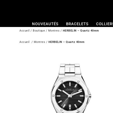
Passer
au
contenu
NOUVEAUTÉS
BRACELETS
COLLIER
Accueil
/
Boutique
/
Montres
/
HERBELIN – Quartz 40mm
Accueil
  / 
Montres
 / 
HERBELIN – Quartz 40mm