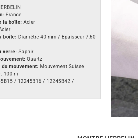
HERBELIN
n:
France
 la boîte:
Acier
cier
a boîte:
Diamètre 40 mm / Epaisseur 7,60
u verre:
Saphir
mouvement:
Quartz
e du mouvement:
Mouvement Suisse
é
: 100 m
5B15 / 12245B16 / 12245B42 /
4