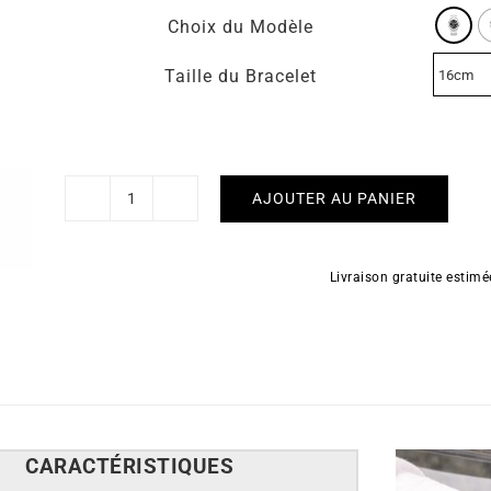
Choix du Modèle
Taille du Bracelet
AJOUTER AU PANIER
quantité
de
HERBELIN
Livraison gratuite estim
-
Quartz
40mm
CARACT
É
RISTIQUES