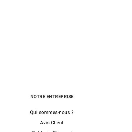
HERBELIN
rat
Montre Herbelin Cap Camarat
Square Noir Or 12246P1N14CA
750
€
NOTRE ENTREPRISE
Qui sommes-nous ?
Avis Client