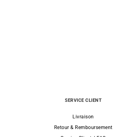
HERBELIN
Montre Herbelin Cap Camarat Noir
Mo
Or 35646P1N14CA
1000
€
SERVICE CLIENT
Livraison
Retour & Remboursement