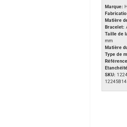
Marque:
Fabricatio
Matière de
Bracelet:
A
Taille de l
mm
Matière d
Type de 
Référenc
Etanchéit
SKU:
1224
12245B1