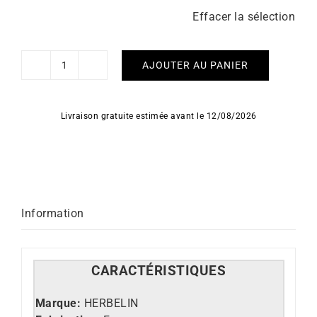
Effacer la sélection
AJOUTER AU PANIER
quantité
de
HERBELIN
Livraison gratuite estimée avant le 12/08/2026
-
City
Information
CARACT
É
RISTIQUES
Marque:
HERBELIN