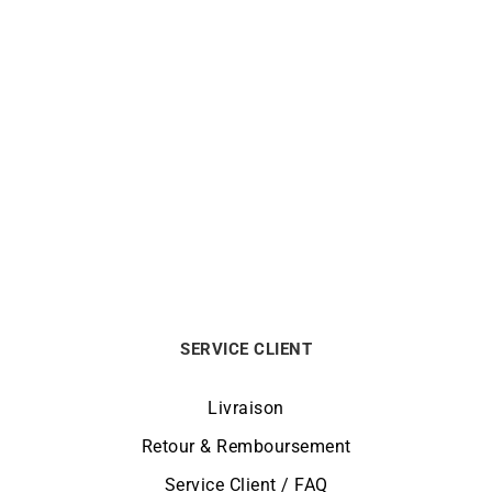
ALPINA
ALPINA
Montre Alpina Startimer
Montre Alpina Startimer
Pilot Automatic AL-
Pilot Automatic AL-
525NW4S36
525KW4S36
1295
€
1295
€
SERVICE CLIENT
Livraison
Retour & Remboursement
Service Client / FAQ