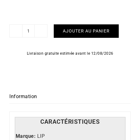
AJOUTER AU PANIER
quantité
de
LIP
Livraison gratuite estimée avant le 12/08/2026
-
Général
de
Gaulle
35mm
Information
CARACT
É
RISTIQUES
Marque:
LIP