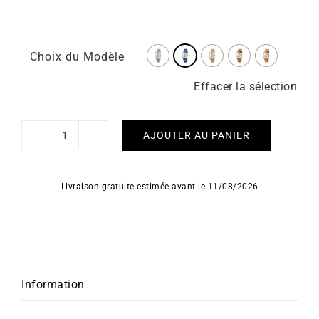
Choix du Modèle
Effacer la sélection
AJOUTER AU PANIER
quantité
de
LIP
Livraison gratuite estimée avant le 11/08/2026
–
Sablier
33mm
Information