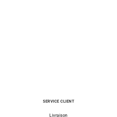
LIP
LIP
Montre Lip Himalaya
Montre Lip Himalaya
40mm 671727
Classique 29mm Acier
671730
269
€
269
€
SERVICE CLIENT
Livraison