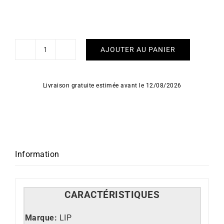
AJOUTER AU PANIER
quantité
de
LIP
Livraison gratuite estimée avant le 12/08/2026
–
Big
TV
Titane
Information
CARACT
É
RISTIQUES
Marque:
LIP