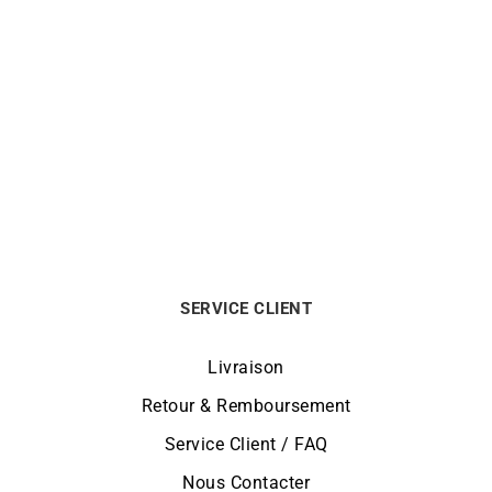
CITIZEN
CITIZEN
Montre Citizen Zenshin 60
Montre Citizen Zenshin 60
Super Titanium Bleu
Super Titanium Bleu Nuit
NK5020-58L
NK5020-58M
499
€
499
€
SERVICE CLIENT
Livraison
Retour & Remboursement
Service Client / FAQ
Nous Contacter