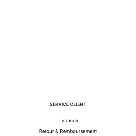
BRISTON
BRISTON
Montre Briston Clubmaster
Montre Briston Clubmaster
Legend Classic Noir
Legend Classic Bleu Acier
Acétate
570
€
550
€
SERVICE CLIENT
Livraison
Retour & Remboursement