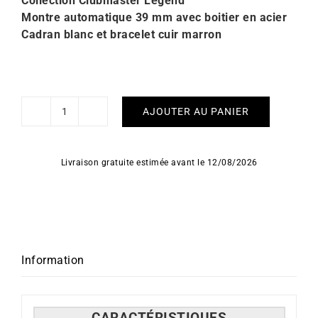
Collection Clubmaster Legend
Montre automatique 39 mm avec boitier en acier
Cadran blanc et bracelet cuir marron
AJOUTER AU PANIER
quantité
de
Montre
Livraison gratuite estimée avant le 12/08/2026
Briston
Clubmaster
Legend
Classic
Open
Blanc
Information
Acier
CARACTÉRISTIQUES