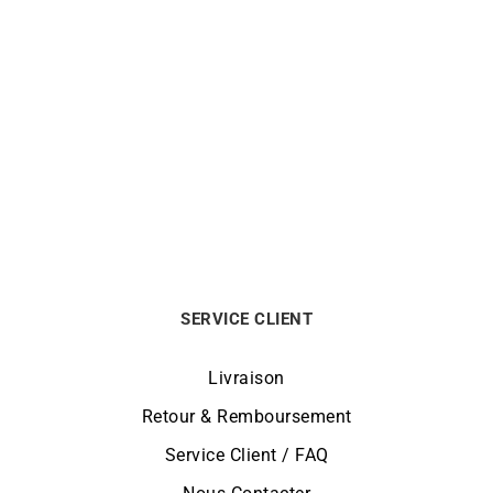
BRISTON
BRISTON
Montre Briston Clubmaster
Montre Briston Clubmaster
Chic Gris Taupe Gold
Chic Blanc Gold
240
€
240
€
SERVICE CLIENT
Livraison
Retour & Remboursement
Service Client / FAQ