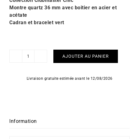
Collection Clubmaster Chic
Montre quartz 36 mm avec boitier en acier et
acétate
Cadran et bracelet vert
AJOUTER AU PANIER
quantité
de
Montre
Livraison gratuite estimée avant le 12/08/2026
Briston
Clubmaster
Chic
Vert
Olive
Information