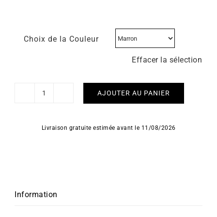
Choix de la Couleur
Effacer la sélection
AJOUTER AU PANIER
quantité
de
HERBELIN
Livraison gratuite estimée avant le 11/08/2026
-
Art
Déco
Information