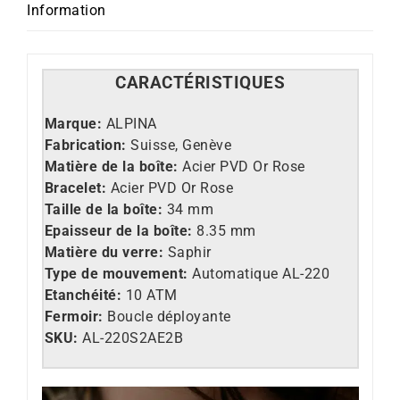
AL-
Information
220S2AE2B
CARACT
É
RISTIQUES
Marque:
ALPINA
Fabrication:
Suisse, Genève
Matière de la boîte:
Acier PVD Or Rose
Bracelet:
Acier PVD Or Rose
Taille de la boîte:
34 mm
Epaisseur de la boîte:
8.35 mm
Matière du verre:
Saphir
Type de mouvement:
Automatique AL-220
Etanchéité:
10 ATM
Fermoir:
Boucle déployante
SKU:
AL-220S2AE2B