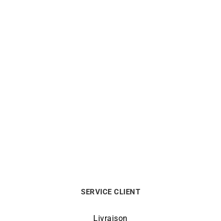
ALPINA
ALPINA
Montre Alpina Extreme
Montre Alpina Extreme
Solarmetre Bleu AL-
Solarmetre AL-140W3AE6
140N3AE6
995
€
995
€
SERVICE CLIENT
Livraison