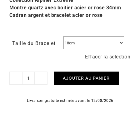
Collection Alpiner Extreme
Montre quartz avec boitier acier or rose 34mm
Cadran argent et bracelet acier or rose
Taille du Bracelet
Effacer la sélection
AJOUTER AU PANIER
quantité
de
Montre
Livraison gratuite estimée avant le 12/08/2026
Alpina
Alpiner
Extreme
Quartz
Bicolore