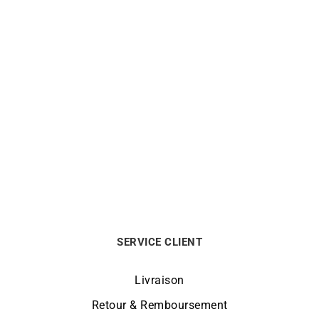
Médaille Vierge 17mm
Médaille Vierge 16mm
590
€
620
€
SERVICE CLIENT
Livraison
Retour & Remboursement