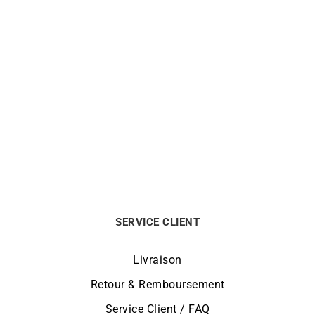
Médaille Vierge 17mm
Médaille Vierge 16mm
590
€
620
€
SERVICE CLIENT
Livraison
Retour & Remboursement
Service Client / FAQ