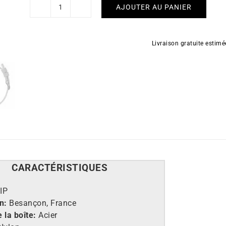
AJOUTER AU PANIER
quantité
de
Montre
Livraison gratuite estim
Lip
Courage
CARACT
É
RISTIQUES
IP
n:
Besançon, France
 la boîte:
Acier