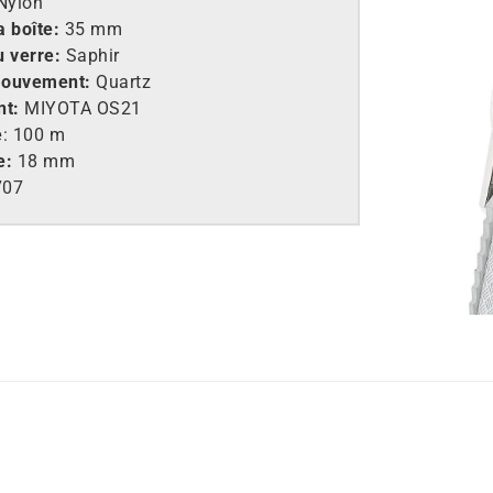
Nylon
a boîte:
35 mm
u verre:
Saphir
mouvement:
Quartz
t:
MIYOTA OS21
é
: 100 m
e:
18 mm
707