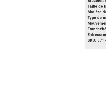
Bracelet:
Taille de l
Matière d
Type de 
Mouvemen
Etanchéit
Entrecorn
SKU:
671