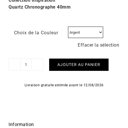
Collection Inspiration
Quartz Chronographe 40mm
Choix de la Couleur
Effacer la sélection
AJOUTER AU PANIER
quantité
de
HERBELIN
Livraison gratuite estimée avant le 12/08/2026
-
Inspiration
Chronographe
Information