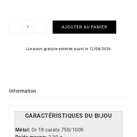
AJOUTER AU PANIER
quantité
de
Gourmette
Livraison gratuite estimée avant le 12/08/2026
Sun
Information
CARACT
É
RISTIQUES DU BIJOU
Métal:
Or 18 carats 750/1000