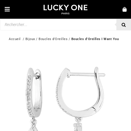
Passer
au
Toggle
contenu
Navigation
Recherche
NOUVEAUTÉS
de
produits
BRACELETS
Accueil
  / 
Bijoux
 / 
Boucles d'Oreilles
 / 
Boucles d’Oreilles I Want You
COLLIERS
BAGUES
BOUCLES D’OREILLES
BIJOUX
MONTRES
SECONDE MAIN
MARQUES
💎 SERVICE CLIENT