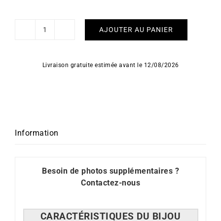
AJOUTER AU PANIER
quantité
de
Boucles
Livraison gratuite estimée avant le 12/08/2026
d'Oreilles
I
Want
You
Information
Besoin de photos supplémentaires ?
Contactez-nous
CARACT
É
RISTIQUES DU BIJOU