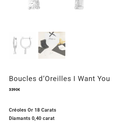
Mon Compte
🇫🇷 | €
Boucles d’Oreilles I Want You
3390
€
Créoles Or 18 Carats
Diamants 0,40 carat