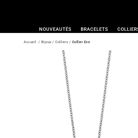
Passer
au
contenu
NOUVEAUTÉS
BRACELETS
COLLIER
Accueil
  / 
Bijoux
 / 
Colliers
 / 
Collier Eve