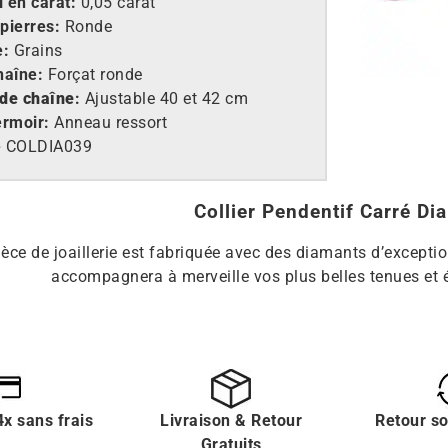
l en carat:
0,05 carat
 pierres:
Ronde
e:
Grains
ha
îne:
Forçat ronde
de cha
îne
:
Ajustable 40 et 42 cm
ermoir:
Anneau ressort
e
COLDIA039
Collier Pendentif Carré Di
ièce de joaillerie est fabriquée avec des diamants d’exception
accompagnera à merveille vos plus belles tenues et é
x sans frais
Livraison & Retour
Retour s
Gratuits