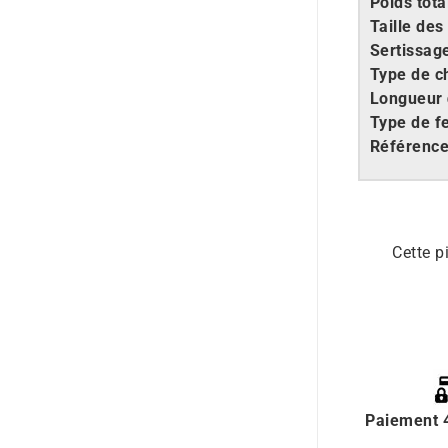
Poids tota
Taille des
Sertissag
Type de c
Longueur
Type de f
Référenc
Cette p
Paiement 4