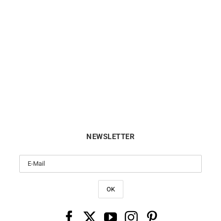
les d’Oreilles Poire Diamant
Boucles d’Oreilles Poire Di
0,30 Carat
0,50 carat
1990
€
2990
€
NEWSLETTER