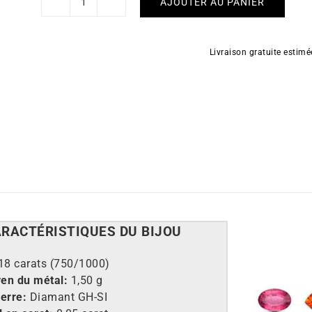
AJOUTER AU PANIER
quantité
de
Collier
Livraison gratuite estim
Eve
ARACT
É
RISTIQUES DU BIJOU
18 carats (750/1000)
en du métal:
1,50 g
erre:
Diamant
GH-SI