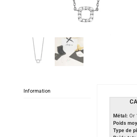
Information
C
M
étal:
Or 
Poids moy
Type de pi