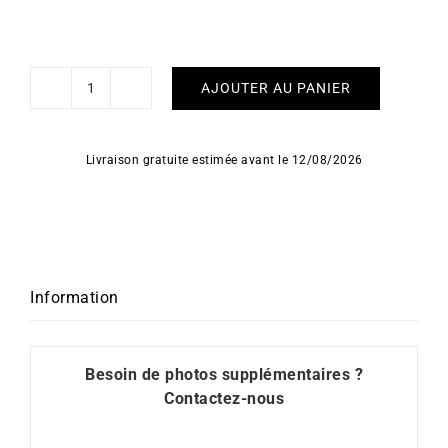
AJOUTER AU PANIER
quantité
de
Collier
Livraison gratuite estimée avant le 12/08/2026
Maille
Ovale
9mm
Information
Besoin de photos supplémentaires ?
Contactez-nous