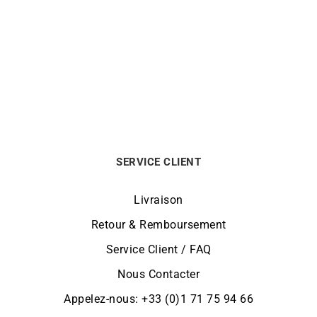
Boucles d’Oreilles Poire
Collier Poire Aigue Marine
Diamant 0,50 carat
870
€
2990
€
SERVICE CLIENT
Livraison
Retour & Remboursement
Service Client / FAQ
Nous Contacter
Appelez-nous: +33 (0)1 71 75 94 66