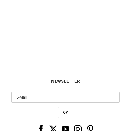
Collier Poire Or
Collier Maille Ovale Plate 1
6990
€
6990
€
NEWSLETTER