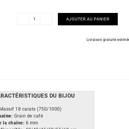
AJOUTER AU PANIER
quantité
de
Chaîne
Livraison gratuite estim
Grain
de
Café
6mm
Or
Massif
ARACT
É
RISTIQUES DU BIJOU
Massif 18 carats (750/1000)
haîne
:
Grain de café
e la cha
î
ne:
6 mm