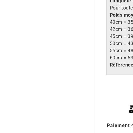
Longueur 
Pour toute
Poids moy
40cm = 35
42cm = 36
45cm = 39
50cm = 43
55cm = 48
60cm = 53
Référenc
Paiement 4