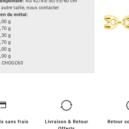
disponible:
40/42/45/50/55/60 cm
 autre taille, nous contacter
en du métal:
,00 g
,70 g
,30 g
,70 g
,00 g
,00 g
e
CHOGC60
x sans frais
Livraison & Retour
Retour s
Offerts