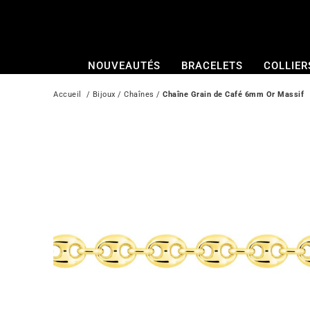
Passer
au
contenu
NOUVEAUTÉS
BRACELETS
COLLIER
Accueil
  / 
Bijoux
 / 
Chaînes
 / 
Chaîne Grain de Café 6mm Or Massif