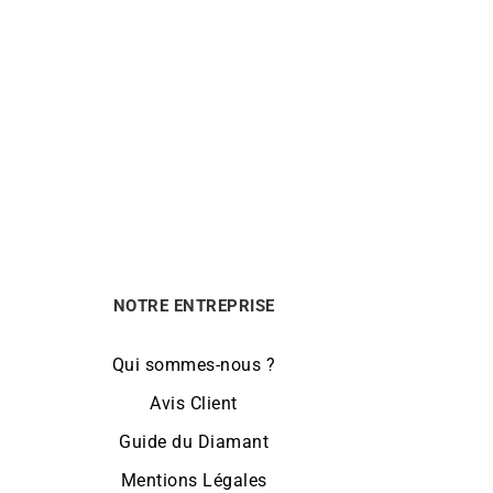
1mm Or
Collier Double Gourmette 10mm Or
4590
€
NOTRE ENTREPRISE
Qui sommes-nous ?
Avis Client
Guide du Diamant
Mentions Légales