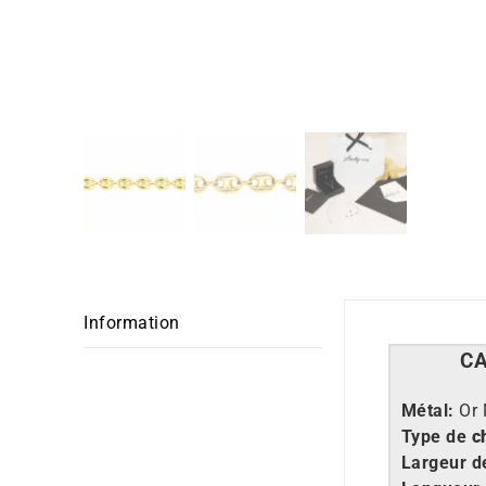
Information
C
M
étal:
Or 
Type de
c
Largeur d