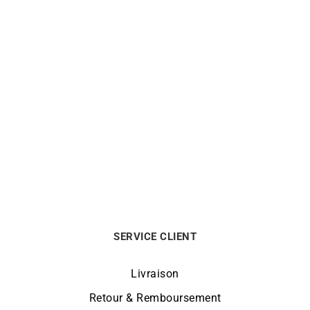
Collier Maille Ovale Plate
Collier Double Gourmette
11mm Or
10mm Or
6990
€
4590
€
SERVICE CLIENT
Livraison
Retour & Remboursement