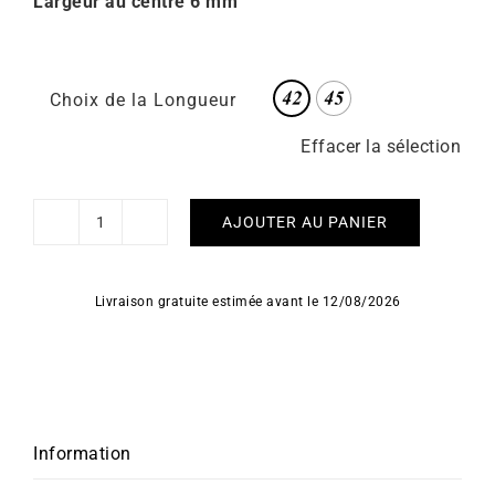
Largeur au centre 6 mm
Choix de la Longueur
Effacer la sélection
AJOUTER AU PANIER
quantité
de
Collier
Livraison gratuite estimée avant le 12/08/2026
Forçat
Double
-
Chaîne
Or
18k
Information