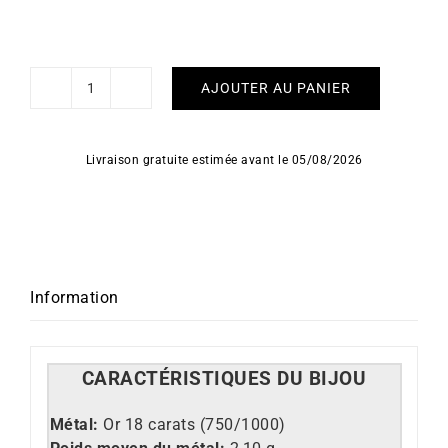
AJOUTER AU PANIER
quantité
de
Collier
Livraison gratuite estimée avant le 05/08/2026
Groove
Information
CARACT
É
RISTIQUES DU BIJOU
M
étal:
Or 18 carats (750/1000)