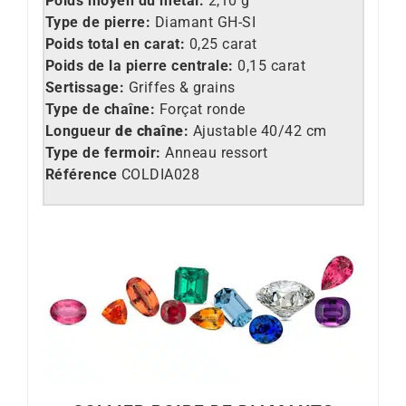
Poids moyen du métal:
2,10 g
Type de pierre:
Diamant
GH-SI
Poids total en carat:
0,25 carat
Poids de la pierre centrale:
0,15 carat
Sertissage:
Griffes & grains
Type de cha
îne:
Forçat ronde
Longueur
de cha
îne
:
Ajustable 40/42 cm
Type de fermoir:
Anneau ressort
Référence
COLDIA028