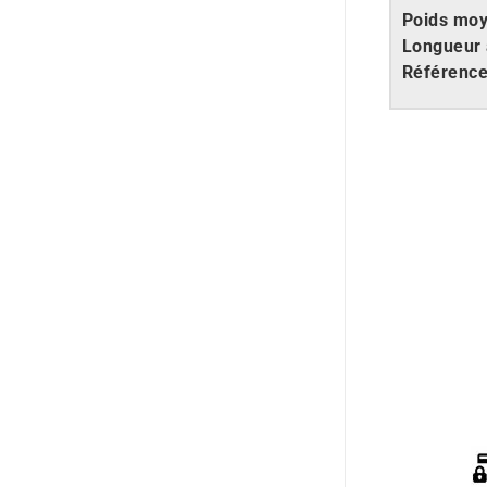
Poids mo
Longueur 
Référenc