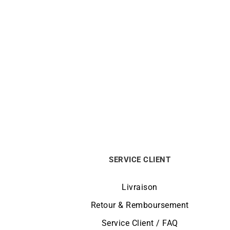
Collier Plaque Or Résine Noir
Col
690
€
SERVICE CLIENT
Livraison
Retour & Remboursement
Service Client / FAQ