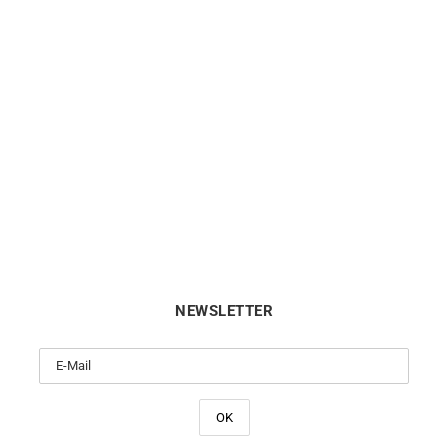
lier Plaque Or Résine Blanc
Collier Plaque Or Résine R
690
€
690
€
NEWSLETTER