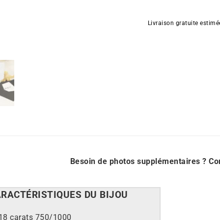
de
Collier
Livraison gratuite estim
Annette
#2
Besoin de photos supplémentaires ?
Co
ARACT
É
RISTIQUES DU BIJOU
18 carats 750/1000