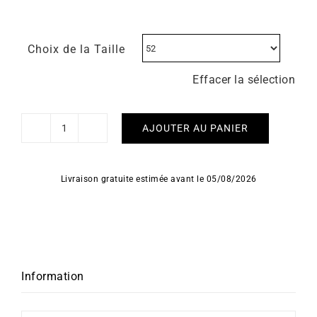
Choix de la Taille
Effacer la sélection
AJOUTER AU PANIER
quantité
de
Bague
Livraison gratuite estimée avant le 05/08/2026
Prestige
#2
Information