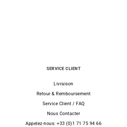
Boucles d’Oreilles Poire
Collier Poire Aigue Marine
Diamant 0,50 carat
870
€
2990
€
SERVICE CLIENT
Livraison
Retour & Remboursement
Service Client / FAQ
Nous Contacter
Appelez-nous: +33 (0)1 71 75 94 66