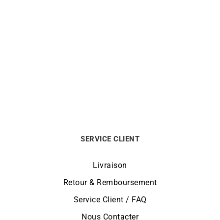
Bracelet Provence – Or
Bracelet Provence – Or
Résine Rouge
Résine Blanc
350
€
350
€
SERVICE CLIENT
Livraison
Retour & Remboursement
Service Client / FAQ
Nous Contacter