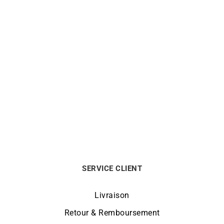
Bracelet Maille Anglaise
Bracelet Pampilles
3mm – Or Jaune 18 Carats
Bicolores
à partir de
1580
€
2990
€
SERVICE CLIENT
Livraison
Retour & Remboursement