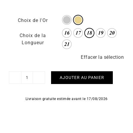
Choix de l'Or
Choix de la
Longueur
Effacer la sélection
AJOUTER AU PANIER
quantité
de
Bracelet
Livraison gratuite estimée avant le 17/08/2026
Jaseron
Ovale
5mm